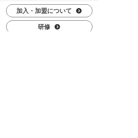
加入・加盟について
研修
規約・役員・会計
ホーム
加盟クラブ一覧
学童保育について
市連協とは
活動内容