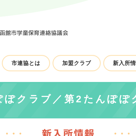
市連協とは
加盟クラブ
新入所情
ぽぽクラブ／第2たんぽぽ