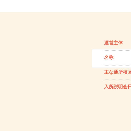
運営主体
名称
主な通所校
入所説明会