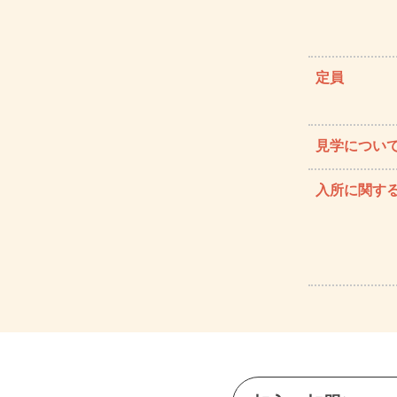
定員
見学につい
入所に関す