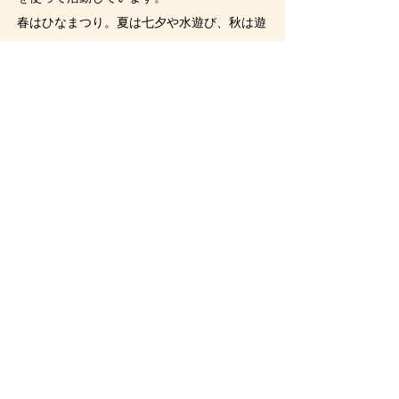
春はひなまつり。夏は七夕や水遊び、秋は遊
び王やギネス、冬はクリスマスパーティ、雪
遊びやソリ滑り、そしてこまとけん玉の取り
組みなど、季節ごとの行事を楽しんでいま
す。学年の取り組みでは市内にお出かけする
こともあります。
前年度同様、新型コロナウィルス感染症対策
をしながら、子どもたちは賑やかに遊んでい
ます。
加入・加盟について
研修
規約・役員・会計