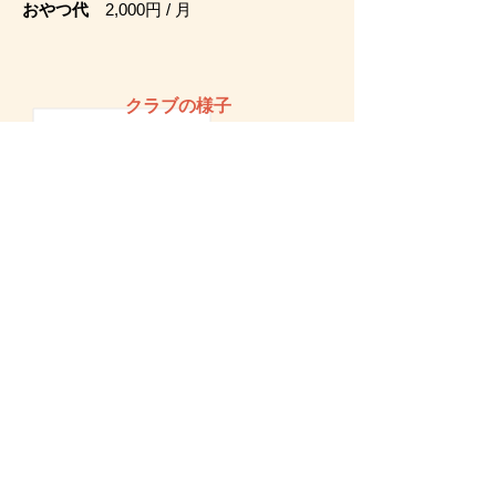
おやつ代
2,000円 / 月
クラブの様子
ただいま準備中です。
加入・加盟について
研修
規約・役員・会計
ホーム